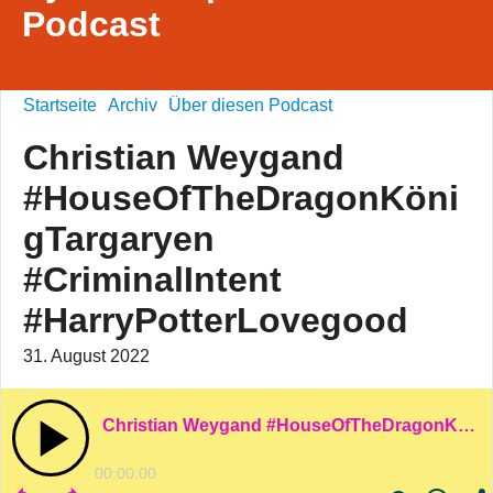
Podcast
Startseite
Archiv
Über diesen Podcast
Christian Weygand
#HouseOfTheDragonKöni
gTargaryen
#CriminalIntent
#HarryPotterLovegood
31. August 2022
Christian Weygand #HouseOfTheDragonKönigTargaryen #CriminalIntent #HarryPotterLovegood
00:00:00