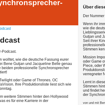
ynchronsprecher-
Über dies
Der Nummer 
Wenn ihr imm
wie die deut
odcast
Lieblingsseri
Gutjan und Ja
odcast
Seit ihrer Ki
professionel
Stimmen kennt
-Podcast.
Mission Impos
 wolltet, wie die deutsche Fassung eurer
oder Game of
r bei Bene Gutjan und Jacqueline Belle genau
Piece, oder 
 die beiden professionelle Synchronsprecher
Produktionslis
iert!
verregneter N
 Twilight oder Game of Thrones. OC
Lernt in die
Vision. Ihre Produktionsliste liest sich wie
Stimmen hint
Sonntag.
und findet he
der Synchron
em weitere Stimmen hinter den Hollywood
as es für eine Karriere in der
von und mit Ben