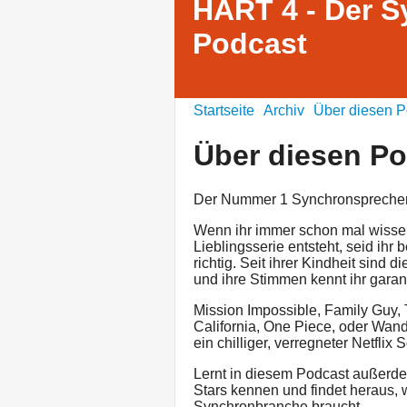
HART 4 - Der S
Podcast
Startseite
Archiv
Über diesen P
Über diesen P
Der Nummer 1 Synchronsprecher
Wenn ihr immer schon mal wissen
Lieblingsserie entsteht, seid ih
richtig. Seit ihrer Kindheit sind
und ihre Stimmen kennt ihr garant
Mission Impossible, Family Guy,
California, One Piece, oder Wanda
ein chilliger, verregneter Netflix 
Lernt in diesem Podcast außerd
Stars kennen und findet heraus, w
Synchronbranche braucht.