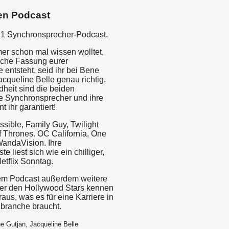
en Podcast
1 Synchronsprecher-Podcast.
er schon mal wissen wolltet,
sche Fassung eurer
e entsteht, seid ihr bei Bene
cqueline Belle genau richtig.
ndheit sind die beiden
le Synchronsprecher und ihre
 ihr garantiert!
sible, Family Guy, Twilight
 Thrones. OC California, One
WandaVision. Ihre
te liest sich wie ein chilliger,
etflix Sonntag.
sem Podcast außerdem weitere
er den Hollywood Stars kennen
raus, was es für eine Karriere in
branche braucht.
e Gutjan, Jacqueline Belle