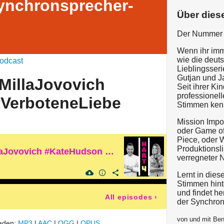
ynchronsprecher-
Über dies
Der Nummer 
Wenn ihr imm
wie die deut
odcast
Lieblingsseri
Gutjan und Ja
MillaJovovich
Seit ihrer Ki
professionel
VerboteneLiebe
Stimmen kennt
Mission Impos
oder Game of
Piece, oder 
Produktionslis
Solveig Duda #MillaJovovich #KateHudson #VerboteneLiebe
verregneter N
Lernt in die
Stimmen hint
und findet he
All episodes
›
der Synchron
von und mit Ben
laden:
MP3
|
AAC
|
OGG
|
OPUS