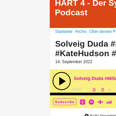
HART 4 - Der S
Podcast
Startseite
Archiv
Über diesen P
Solveig Duda #
#KateHudson #
14. September 2022
00:00
Subscribe
Audio herunter