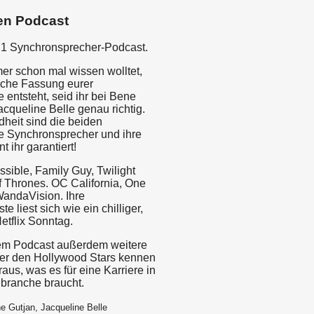
en Podcast
1 Synchronsprecher-Podcast.
er schon mal wissen wolltet,
sche Fassung eurer
e entsteht, seid ihr bei Bene
cqueline Belle genau richtig.
ndheit sind die beiden
le Synchronsprecher und ihre
 ihr garantiert!
sible, Family Guy, Twilight
 Thrones. OC California, One
WandaVision. Ihre
te liest sich wie ein chilliger,
etflix Sonntag.
sem Podcast außerdem weitere
er den Hollywood Stars kennen
raus, was es für eine Karriere in
branche braucht.
e Gutjan, Jacqueline Belle