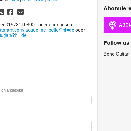
Abonnier
nter 015731408001 oder über unsere
stagram.com/jacqueline_belle/?hl=de
oder
gutjan/?hl=de
Follow us
Bene Gutjan 
ich angezeigt)