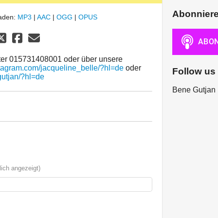
Abonnier
laden:
MP3
|
AAC
|
OGG
|
OPUS
nter 015731408001 oder über unsere
stagram.com/jacqueline_belle/?hl=de
oder
Follow us
gutjan/?hl=de
Bene Gutjan 
ich angezeigt)