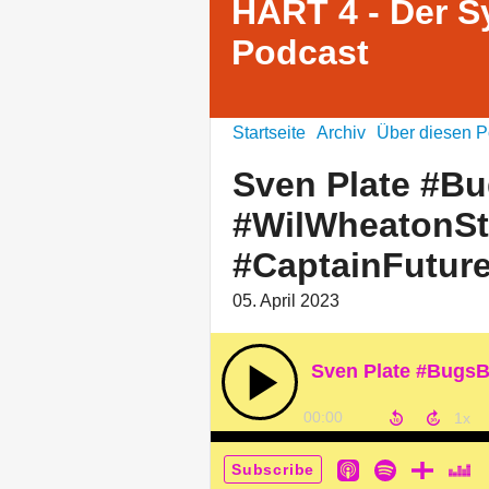
HART 4 - Der S
Podcast
Startseite
Archiv
Über diesen P
Sven Plate #B
#WilWheatonSt
#CaptainFutur
05. April 2023
00:00
Subscribe