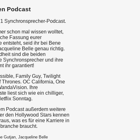
en Podcast
1 Synchronsprecher-Podcast.
er schon mal wissen wolltet,
sche Fassung eurer
e entsteht, seid ihr bei Bene
cqueline Belle genau richtig.
ndheit sind die beiden
le Synchronsprecher und ihre
 ihr garantiert!
sible, Family Guy, Twilight
 Thrones. OC California, One
WandaVision. Ihre
te liest sich wie ein chilliger,
etflix Sonntag.
sem Podcast außerdem weitere
er den Hollywood Stars kennen
raus, was es für eine Karriere in
branche braucht.
e Gutjan, Jacqueline Belle