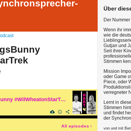
ynchronsprecher-
Über dies
Der Nummer 
Wenn ihr imm
wie die deut
odcast
Lieblingsseri
Gutjan und Ja
ugsBunny
Seit ihrer Ki
professionel
arTrek
Stimmen kennt
e
Mission Impos
oder Game of
Piece, oder 
Produktionslis
verregneter N
Sven Plate #BugsBunny #WilWheatonStarTrek #CaptainFuture
Lernt in die
Stimmen hint
und findet he
der Synchron
All episodes
›
von und mit Ben